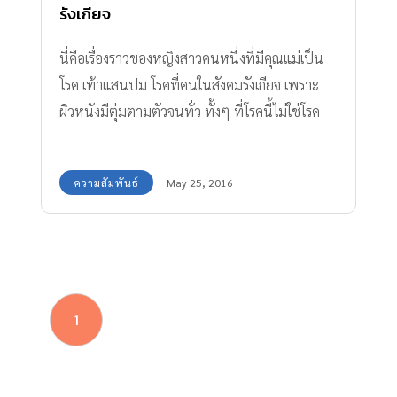
รังเกียจ
นี่คือเรื่องราวของหญิงสาวคนหนึ่งที่มีคุณแม่เป็น
โรค เท้าแสนปม โรคที่คนในสังคมรังเกียจ เพราะ
ผิวหนังมีตุ่มตามตัวจนทั่ว ทั้งๆ ที่โรคนี้ไม่ใช่โรค
ติดต่อ แต่คนที่ไม่รู้ก็อาจจะไม่อยากเข้าใกล้ บางครั้ง
ลูกสาวก็ถูกรังเกียจไปด้วย แต่คนเป็นลูกไม่เคย
ความสัมพันธ์
May 25, 2016
รังเกียจ และรักคุณแม่เสมอมา
1