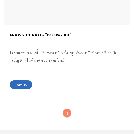
ผลกรรมของการ “เถียงพ่อแม่”
โบราณว่าไว้ คนที่ "เถียงพ่อแม่" หรือ "ทุบตีพ่อแม่" ทำอะไรก็ไม่มีวัน
เจริญ ตายไปต้องตกนรกหมกไหม้
Family
1