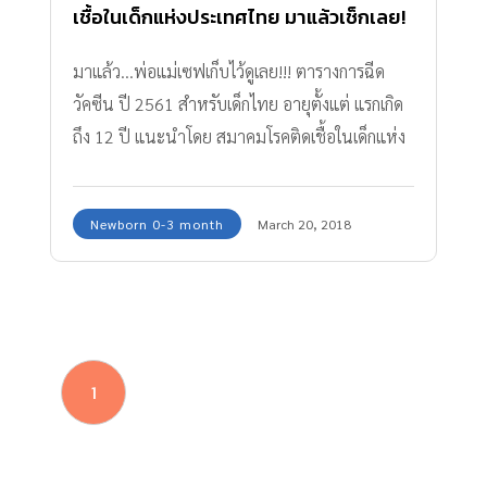
เชื้อในเด็กแห่งประเทศไทย มาแล้วเช็กเลย!
มาแล้ว...พ่อแม่เซฟเก็บไว้ดูเลย!!! ตารางการฉีด
วัคซีน ปี 2561 สำหรับเด็กไทย อายุตั้งแต่ แรกเกิด
ถึง 12 ปี แนะนำโดย สมาคมโรคติดเชื้อในเด็กแห่ง
ประเทศไทย ลูกน้อยของเราต้องฉีดอะไร หรือต้อง
ได้รับวัคซีนตัวไหนบ้าง ตามมาดูกันเลย
Newborn 0-3 month
March 20, 2018
1