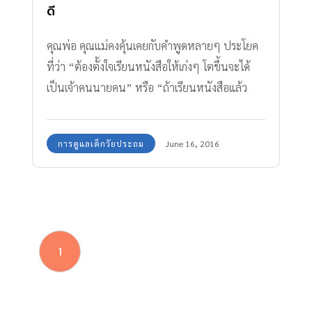
ดี
คุณพ่อ คุณแม่คงคุ้นเคยกับคำพูดหลายๆ ประโยค
ที่ว่า “ต้องตั้งใจเรียนหนังสือให้เก่งๆ โตขึ้นจะได้
เป็นเจ้าคนนายคน” หรือ “ถ้าเรียนหนังสือแล้ว
สอบได้ไม่ดี โตไปจะลำบากต้องรับใช้คนอื่น” หรือ
“ถ้าสอบตกจะถูกคนอื่นเขาดูถูกได้” ประโยคเหล่านี้
การดูแลเด็กวัยประถม
June 16, 2016
เป็นการข่มขู่ หรือ กดดันเรื่องการเรียน
1