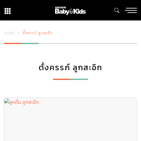
HOME
ตั้งครรภ์ ลูกสะอึก
ตั้งครรภ์ ลูกสะอึก