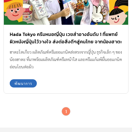
Hada Tokyo ครีมหมอญี่ปุ่น เวชสำอางอันดับ 1 ที่แพทย์
ผิวหนังญี่ปุ่นไว้วางใจ ส่งต่อสิ่งดีๆสู่คนไทย จากน้องฮาตะ
ฮานะ
ฮาดะโตเกียว ผลิตภัณฑ์ครีมออแกนิคส่งตรงจากญี่ปุ่น ธุรกิจเล็ก ๆ ของ
น้องฮาดะ ที่มาพร้อมผลิตภัณฑ์ครีมหน้าใส และครีมแก้แพ้ผื่นออแกนิค
อ่อนโยนต่อผิว
พัฒนาการ
1