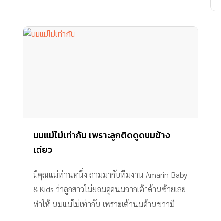
อ่านนิทาน และไม่ลืมลูบหัว กอด และคลอเคลียเขา
ไปด้วย บทความโดย: กองบรรณาธิการนิตยสารเรี
ยล พาเรนติ้ง
นมแม่ไม่เท่ากัน เพราะลูกติดดูดนมข้าง
เดียว
มีคุณแม่ท่านหนึ่ง ถามมากับทีมงาน Amarin Baby
& Kids ว่าลูกสาวไม่ยอมดูดนมจากเต้าด้านซ้ายเลย
ทำให้ นมแม่ไม่เท่ากัน เพราะเต้านมด้านขวามี
ขนาดเล็กกว่า