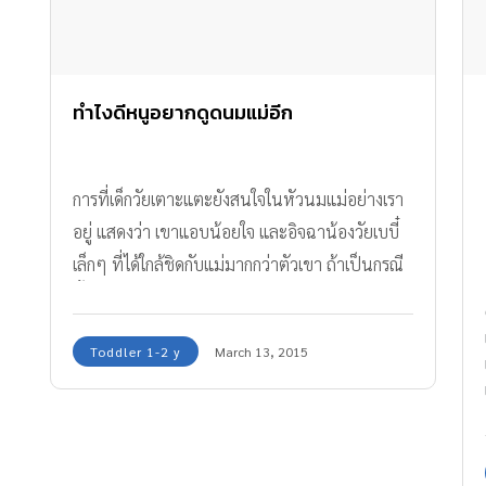
เหมาะสม มีความนุ่มมากเป็นพิเศษ ยึดหยุ่นได้ดี
และมีระบบป้องกันอาการโคลิก จึงช่วยทำให้ลูก
น้อยสามารถดูดนมได้อย่างเป็นธรรมชาติ มีความ
รู้สึกใกล้เคียงกับการดูดนมจากอกแม่มากที่สุด และ
ทำไงดีหนูอยากดูดนมแม่อีก
ยังช่วยให้การให้นมสลับกับการให้นมจากอกแม่ได้
อย่างราบรื่น ไม่สับสน และมีความสะดวกสบายยิ่ง
การที่เด็กวัยเตาะแตะยังสนใจในหัวนมแม่อย่างเรา
ขึ้น นางสาวสุวรรณา โชคดีอนันต์ ประธานเจ้า
อยู่ แสดงว่า เขาแอบน้อยใจ และอิจฉาน้องวัยเบบี๋
หน้าที่บริหาร บริษัท มุ่งพัฒนา อินเต
เล็กๆ ที่ได้ใกล้ชิดกับแม่มากกว่าตัวเขา ถ้าเป็นกรณี
อร์แนชชั่นแนล จำกัด (มหาชน) ผู้จัดจำหน่าย
นี้ แปลว่านมแม่ไม่ใช่สิ่งที่เขาต้องการแล้ว หากแต่
ผลิตภัณฑ์แบรนด์ พีเจ้น แต่เพียงผู้เดียวใน
เป็นอกอุ่นๆ ของคุณที่เขาสนใจ ฉะนั้นเวลาที่คุณ
ประเทศไทย กล่าวว่า “น้ำนมแม่มีปริมาณและส่วน
Toddler 1-2 y
March 13, 2015
ป้อนนมให้กับน้องคนเล็ก คุณควรเรียกเขามานั่ง
ประกอบที่เหมาะสมสำหรับการเจริญเติบโตและ
ใกล้ๆ แล้วก็พูดกับเขาว่า “ แม่ให้นมน้องก่อนนะ
พัฒนาการของเด็ก เพราะในน้ำนมแม่ประกอบไป
หนูอยากกินน้ำผลไม้พร้อมกับน้องบ้างไหม” หรือ
ด้วยโปรตีน ไขมัน คาร์โบไฮเดรต […]
ไม่ก็ทำกิจกรรมกับเขาไปด้วย เช่น ระหว่างให้นม ก็