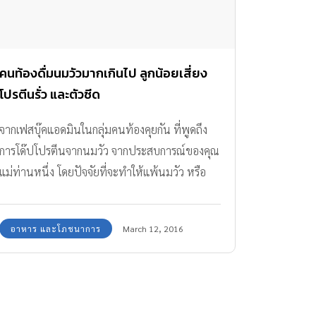
คนท้องดื่มนมวัวมากเกินไป ลูกน้อยเสี่ยง
โปรตีนรั่ว และตัวซีด
จากเฟสบุ๊คแอดมินในกลุ่มคนท้องคุยกัน ที่พูดถึง
การโด๊ปโปรตีนจากนมวัว จากประสบการณ์ของคุณ
แม่ท่านหนึ่ง โดยปัจจัยที่จะทำให้แพ้นมวัว หรือ
โปรตีนนั้นมาจาก คนท้องดื่มนมวัวมากเกินไป
และอาจเกิดจากกรรมพันธุ์ร่วมด้วย คือคนใน
อาหาร และโภชนาการ
March 12, 2016
ครอบครัวมีประวัติเป็นภูมิแพ้อยู่แล้ว ทำให้ลูกน้อย
มีอาการแพ้นมวัวตามมา คนท้องดื่มนมวัวมากเกิน
ไป ลูกน้อยเสี่ยงโปรตีนรั่ว และตัวซีด อ่านต่อ
“ประโยชน์ และอันตรายของนมวัว อาการแพ้