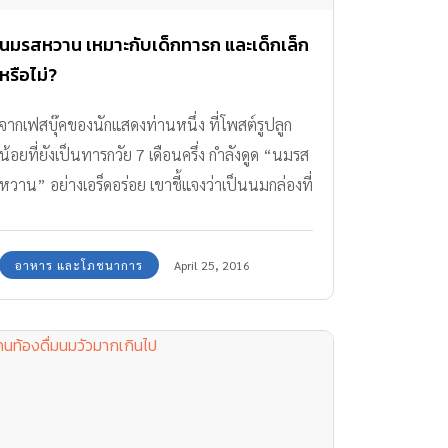
นมรสหวาน เหมาะกับเด็กทารก และเด็กเล็ก
หรือไม่?
จากเฟสบุ๊คของนักแสดงท่านหนึ่ง ที่โพสต์รูปลูก
น้อยที่ยังเป็นทารกวัย 7 เดือนครึ่ง กำลังดูด “นมรส
หวาน” อย่างเอร็ดอร่อย เขาชี้แจงว่าเป็นนมกล่องที่
คุณแม่ของลูกน้อยทานไว้ก่อนแล้วแบ่งให้ลูกได้ลอง
ดูดนิดหน่อย และเขาเชื่อว่าช็อคโกแลตหวานจะ
อาหาร และโภชนาการ
April 25, 2016
ทำให้ลูกอารมณ์ดี