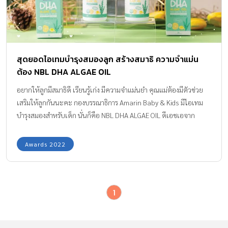
สุดยอดไอเทมบำรุงสมองลูก สร้างสมาธิ ความจำแม่น
ต้อง NBL DHA ALGAE OIL
อยากให้ลูกมีสมาธิดี เรียนรู้เก่ง มีความจำแม่นยำ คุณแม่ต้องมีตัวช่วย
เสริมให้ลูกกันนะคะ กองบรรณาธิการ Amarin Baby & Kids มีไอเทม
บำรุงสมองสำหรับเด็ก นั่นก็คือ NBL DHA ALGAE OIL ดีเอชเอจาก
สาหร่ายสกัดเข้มข้น ขอบอกว่าตัวนี้ได้รางวัลสุดยอดอาหารเสริมสำหรับ
เด็กมาด้วยนะคะ DHA (ดีเอชเอ) คืออะไร ? DHA
Awards 2022
(Docosahexaenoic acid ; DHA) คือ กรดไขมันจำเป็นในกลุ่มโอเมก้า
3 ซึ่งร่างกายจะไม่สามารถสร้างขึ้นมาเองได้นะคะ จะต้องได้จากการรับ
ประทานอาหาร อย่างเช่น นมแม่ ปลาทะเลน้ำลึก ปลาน้ำจืด เช่น ปลา
1
สวาย ปลาช่อน และสาหร่ายทะเลบางชนิด เป็นต้น DHA (ดีเอชเอ) เป็น
โครงสร้างพื้นฐานมีความสำคัญต่อพัฒนาการของสมองและสายตา
ตั้งแต่ทารกในครรภ์ไปจนถึงวัยสูงอายุเลยค่ะ ประโยชน์ของ DHA (ดีเอ