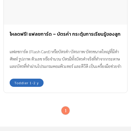
โหลดฟรี! แฟลชการ์ด – บัตรคำ กระตุ้นการเรียนรู้ของลูก
แฟลชการ์ด (Flash Card) หรือบัตรคำ บัตรภาพ บัตรขนาดใหญ่ที่มีคำ
ศัพท์ รูปภาพ ตัวเลข หรือจำนวน บัตรมีทั้งบัตรคำจริงที่ทำจากกระดาษ
และบัตรที่ทำผ่านโปรแกรมคอมพิวเตอร์ และดีวีดี เป็นเครื่องมือช่วยจำ
ช่วยกระตุ้นสมองซีกขวา แฟลชการ์ดช่วยให้เด็กๆ ได้เรียนรู้ได้อย่าง
รวดเร็ว ช่วยพัฒนาทักษะการมองเห็น และทักษะการฟัง แถมยังเป็น
Toddler 1-2 y
กิจกรรมที่ดีสนุกสนานอีกกิจกรรมหนึ่งอีกด้วย
1