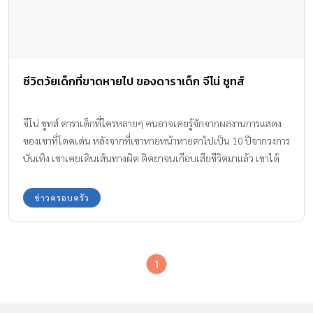
ชีวิตวัยเด็กที่ขาดหายไป ของดาราเด็ก จีโน่ ชูทส์
จีโน่ ชูทส์ ดาราเด็กที่ใครหลายๆ คนอาจเคยรู้จักจากผลงานการแสดง
ของเขาที่โดดเด่น หลังจากที่เขาหายหน้าหายตาไปเป็น 10 ปีจากวงการ
บันเทิง เขาเคยเดินเส้นทางผิด ติดยาจนเกือบเสียชีวิตมาแล้ว เขาได้
ถ่ายทอด ชีวิตวัยเด็กที่ขาดหายไป ในตอนที่เขาเป็นดารา ซึ่งส่งผลต่อ
อนาคตของเขาด้วย
ข่าวครอบครัว
1