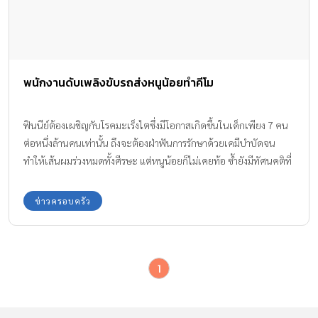
พนักงานดับเพลิงขับรถส่งหนูน้อยทำคีโม
ฟินนีย์ต้องเผชิญกับโรคมะเร็งไตซึ่งมีโอกาสเกิดขึ้นในเด็กเพียง 7 คน
ต่อหนึ่งล้านคนเท่านั้น ถึงจะต้องฝ่าฟันการรักษาด้วยเคมีบำบัดจน
ทำให้เส้นผมร่วงหมดทั้งศีรษะ แต่หนูน้อยก็ไม่เคยท้อ ซ้ำยังมีทัศนคติที่
ดี เมื่อได้พบกับคณะนักผจญเพลิงในงานเทศกาลงานหนึ่ง ฟินนีย์เดิน
เข้าไปหาพวกเขาและกล่าวขอบคุณที่ช่วยดูแลความปลอดภัยให้กับทุก
ข่าวครอบครัว
คน
1