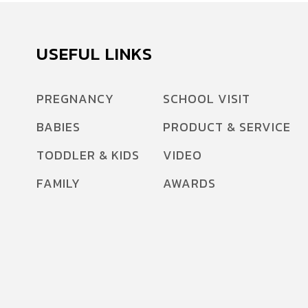
USEFUL LINKS
PREGNANCY
SCHOOL VISIT
BABIES
PRODUCT & SERVICE
TODDLER & KIDS
VIDEO
FAMILY
AWARDS