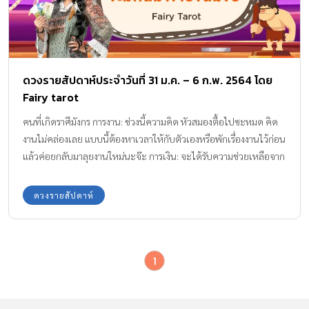
ดวงรายสัปดาห์ประจำวันที่ 31 ม.ค. – 6 ก.พ. 2564 โดย
Fairy tarot
คนที่เกิดราศีมังกร การงาน: ช่วงนี้ความคิด หัวสมองตื้อไปซะหมด คิด
งานไม่คล่องเลย แบบนี้ต้องหาเวลาให้กับตัวเองหรือพักเรื่องงานไว้ก่อน
แล้วค่อยกลับมาลุยงานใหม่นะจ๊ะ การเงิน: จะได้รับความช่วยเหลือจาก
คนในครอบครัวหรือเพศตรงข้ามให้ความช่วยเหลือในเรื่องการเงิน อีก
ทั้งคนรักให้โชคลาภกับเราด้วยนะ คนโสด: ในช่วงนี้ยังไม่เปิดใจให้กับ
ดวงรายสัปดาห์
ใคร ยังไม่พร้อมที่จะมีใคร ขออยู่เป็นโสดแบบนี้ต่อไป คนมีคู่: ความรัก
มาถึงจุดอิ่มตัว ต่างคนต่างอยู่ มีระยะห่างต่อกันทำให้ความสัมพันธ์เริ่ม
สั่นคลอน สุขภาพ: ปวดเมื่อยกล้ามเนื้อ ระวังแขนหักด้วยนะ คนที่เกิด
1
ราศีกุมภ์ การงาน: มีการวางแผนทำโปรเจกต์ จะต้องเข้าประชุมหรือต้อง
ประสานงานอยู่ตลอดเวลา ได้รับความช่วยเหลือหรือผู้ใหญ่ยื่นมือเข้า
มาช่วยให้งานของเราออกมาสำเร็จ การเงิน: การเงินในสัปดาห์นี้ตึงมือ