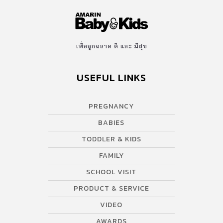
มาก ๆ ระวังหมุนเงินไม่ทันนะคะ คนโสด: มีโอกาสได้พบคนที่ถูกใจ ถึง
ขั้นสานสัมพันธ์กันในระยะยาวเลยนะจ๊ะ คนมีคู่: ในสัปดาห์นี้ได้อยู่ร่วม
กันมากขึ้น ได้ทำกิจกรรมร่วมกัน ทำให้เข้าใจซึ่งกันและกัน ความรัก
ลงตัวมาก ๆ สุขภาพ: แข็งแรงดี คนที่เกิดราศีมีน การงาน: ใครที่กำลังรอ
เพื่อลูกฉลาด ดี และ มีสุข
สัมภาษณ์งานอยู่ ในสัปดาห์นี้ก็ต้องรอไปก่อนนะ ส่วนด้านอื่น ๆ มี
โอกาสได้ทำโปรเจกต์ใหม่ ๆ การเงิน: รับมาเท่าไหร่จ่ายออกไปเท่านั้น
USEFUL LINKS
ไม่มีเก็บเงินหรือเงินสำรอง คนโสด: เหนื่อย เครียดกับเรื่องตัวเอง จน
มองข้ามหรือปฎิเสธคนที่จะเข้ามาอย่างสิ้นเชิง […]
PREGNANCY
BABIES
TODDLER & KIDS
FAMILY
SCHOOL VISIT
PRODUCT & SERVICE
VIDEO
AWARDS