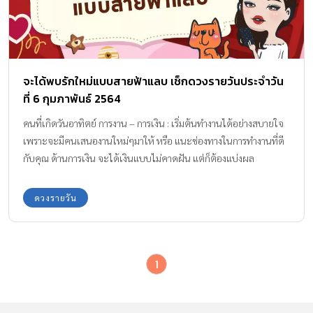
จะได้พบรักใหม่แบบสายฟ้าแลบ เช็กดวงรายวันประจำวัน
ที่ 6 กุมภาพันธ์ 2564
คนที่เกิดวันอาทิตย์ การงาน – การเงิน : เริ่มต้นทำงานได้อย่างสบายใจ
เพราะจะมีคนเสนองานใหม่ๆมาให้ หรือ แนะช่องทางในการทำงานที่ดี
กับคุณ ด้านการเงิน จะได้เงินแบบไม่คาดฝัน แต่ก็ต้องแบ่งผล
ประโยชน์ให้คนอื่นด้วย คนโสด : มัวแต่เศร้ากับรักครั้งเก่า จนไม่ยอม
มองใคร ทั้งๆที่คุณเสน่ห์แรง แถมคนมีแอบชอบคุณอยู่นะด้วย คนมีคู่ :
ดวงรายวัน
วันนี้ไปไหนมาไหนก็ชวนทะเลาะกัน เพราะต่างฝ่ายต่างทะเลาะกัน
ระวังจะกลายเป็นเรื่องใหญ่ สีถูกโฉลก: สีชมพู คนที่เกิดวันจันทร์ การ
งาน – การเงิน : จะได้มอบหมายงานเยอะจนล้นมือ ทำให้ไม่มีเวลาพัก
1
ผ่อน ด้านการเงิน เปลี่ยนแปลงไปในทางที่ดีขึ้น มีโชคจากลูกน้อง
บริวาร และ ผู้ใหญ่เพศหญิง คนโสด : รักใครชอบใครต้องอกหัก โดน
เท คุณทำดีแค่ไหน เขาก็ไม่สนใจ คนมีคู่ : ระวังคนรักแอบมีกิ๊ก หรือ