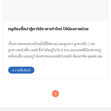
หนูต้องซื้อปาฏิหาริย์ราคาเท่าไหร่ ให้น้องหายป่วย
เรื่องราวของครอบครัวหนึ่งที่มีพ่อ แม่ และลูกสาว ลูกชายอีก 2 คน
ลูกสาวคนโตชื่อ เทสส์ ซึ่งกำลังอยู่ในวัย 8 ขวบ และเทสส์มีน้องชายอยู่
หนึ่งคนชื่อ แอนดรูว์ น้องชายของเทสส์ป่วยหนัก ต้องผ่าตัด คุณพ่อ คุณ
แม่กลุ้มใจมากเพราะไม่มีเงินรักษา ทำได้เพียงรอ ปาฏิหาริย์ เท่านั้น
ความสัมพันธ์
1