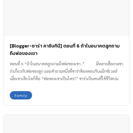
[Blogger-ซาร่า คาซิงกินี] ตอนที่ 6 ถ้าในอนาคตลูกถาม
ถึงพ่อของเขา
ตอนที่ 6 “ถ้าในอนาคตลูกถามถึงพ่อของเขา..” มีหลายสื่อถามซา
ร่าเกี่ยวกับพ่อของลูก และคำถามหนึ่งที่ซาร่าต้องตอบกับแม็กซ์เวลล์
เมื่อเขาเติบโตก็คือ “พ่อของเขาเป็นใคร?” ซาร่าเป็นคนที่ใช้ชีวิตบน
พื้นฐานอยู่กับปัจจุบันและความเป็นจริงค่ะ เราต้องอยู่กับความเป็นจริง
ตอนนี้แม็กซ์เวลล์ยังเล็กเกินกว่าจะเข้าใจ ซึ่งถ้าลูกเกิดถามคำถามนี้ใน
Family
เร็วๆ นี้ ซาร่าก็จะอธิบายให้เขาเข้าใจแบบค่อยเป็นค่อยไปตามวัยของ
เขาที่เขาควรรู้ แล้วเมื่อวันหนึ่เขาโตขึ้นพร้อมที่จะเข้าใจ แม้ในบางครั้ง
ความจริงจะเป็นสิ่งเจ็บปวด ซาร่าเชื่อว่าแม็กซ์เวลล์รับได้แน่นอนค่ะ
เพราะซาร่าได้ชดเชยทุกสิ่งทุกอย่างให้เขา เป็นทั้งพ่อและแม่ ไม่
ว่าอะไรจะเกิดขึ้นเราจะมีกันและกัน เขาจะไม่รู้สึกว่าเขาขาดแน่นอน