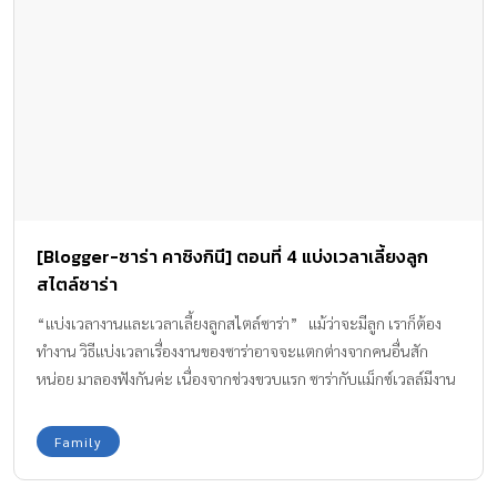
สุขระหว่างวันสำหรับคุณ มองหน้าลูกให้บ่อยๆ ในแต่ละวันพัฒนาการ
ของเด็กเติบโตไปอย่างรวดเร็ว ลูกอาจจะทำอะไรทะเล้นๆ น่ารัก ให้คุณ
ได้ชื่นใจ แค่เขายิ้ม คุณก็จะมีความสุขหายท้อแท้แล้วค่ะ คุณไม่ได้อยู่
คนเดียว คุณเป็นทุกสิ่งทุกอย่างของลูก ในสายตาของลูก คุณคือทุกสิ่ง
ทุกอย่างของเขา ไม่ว่าคุณจะดุ หรือแสดงความรัก ลูกจะนึกถึงแต่คุณ
เขามีเราเป็นทุกสิ่งทุกอย่าง เมื่อไหร่ที่เราท้อแท้คิดถึงหน้าลูกเข้าไว้ค่ะ
กำลังใจมาเต็มเลยค่ะ ถึงเราจะไม่ได้มีอีกฝ่ายที่ช่วยเหลือเรา แต่ก็ไม่ได้
หมายความว่าเราตัวคนเดียว เรายังมีลูกตัวน้อยๆ ที่เป็นทุกสิ่งทุกอย่าง
ของเรา และมีเราเป็นทุกสิ่งทุกอย่างของเขาด้วยค่ะ
[Blogger-ซาร่า คาซิงกินี] ตอนที่ 4 แบ่งเวลาเลี้ยงลูก
สไตล์ซาร่า
“แบ่งเวลางานและเวลาเลี้ยงลูกสไตล์ซาร่า” แม้ว่าจะมีลูก เราก็ต้อง
ทำงาน วิธีแบ่งเวลาเรื่องงานของซาร่าอาจจะแตกต่างจากคนอื่นสัก
หน่อย มาลองฟังกันค่ะ เนื่องจากช่วงขวบแรก ซาร่ากับแม็กซ์เวลล์มีงาน
ออกอีเว้นท์คู่กันด้วยบ่อย ซาร่าจึงเอาเรื่องงานกับการเลี้ยงลูกมารวมกัน
เราไปไหน เขาก็ไปด้วยเสมอ ไม่ห่างกันเลย เพราะให้ลูกได้อยู่ใกล้ชิด
Family
กับเรา หิวก็กินนมเข้าเต้า ได้เล่นกับเขาไม่ห่าง เพราะว่า 2 ขวบปีแรก
สมองของเด็กจะพัฒนาจากอาหารและการเลี้ยงดู ได้สัมผัสจากแม่ ซึ่งดี