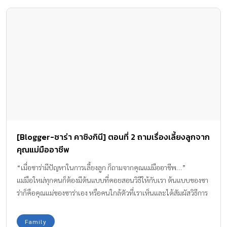
กว่าของเล่นชนิดอื่นๆ แต่ซาร่าก็จะมีธุรกิจส่วนตัวอยู่ 2 – 3 อย่างค่ะ
โดยจะเลือกงานที่ทำที่บ้านได้ เหมือนเอาออฟฟิศมาตั้งที่บ้าน คือ
ทำงานในบ้านและมีเวลาเลี้ยงลูกไปด้วย ส่วนการดูแลตัวเองก็มีบ้าง แต่
จะพาพี่แม็กซ์ไปด้วยเสมอ พูดง่ายๆ ว่าซาร่าห่างกับลูกน้อยมากจริงๆ
ค่ะ
[Blogger-ซาร่า คาซิงกินี] ตอนที่ 2 ถามเรื่องเลี้ยงลูกจาก
คุณแม่มืออาชีพ
“เมื่อซาร่ามีปัญหาในการเลี้ยงลูก ก็ถามจากคุณแม่มืออาชีพ…”
แม่มือใหม่ทุกคนก็ต้องมีต้นแบบที่คอยสอนวิธีให้กับเรา ต้นแบบของซา
ร่าก็คือคุณแม่ของซาร่าเอง หรือคนใกล้ตัวที่เราเห็นและได้สัมผัสวิธีการ
เลี้ยงลูกในแบบของเขา เวลาซาร่ามีปัญหาก็ปรึกษาพวกเขานี่แหละค่ะ
ซาร่าอยากเลี้ยงแม็กซ์เวลล์ให้ดีที่สุด เวลามีปัญหาที่เราไม่เคยเจอมา
Family