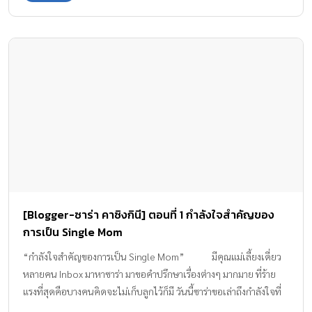
ก่อนก็ถามจากคนรอบตัวที่เคยผ่านเรื่องเหล่านี้มาแล้วและดูเป็นคุณแม่
มืออาชีพมากกว่าเรา คุณแม่เลี้ยงเดี่ยวหลายคนเลี้ยงลูกคนเดียว เวลา
ลูกดื้อก็ไม่รู้จะไปปรึกษาใคร เดี๋ยวนี้มีคลับ และกลุ่มทางโซเชี่ยลมีเดีย
สำหรับคุณแม่เลี้ยงเดี่ยวโดยเฉพาะ ซาร่าอยากแนะนำให้คนที่ไม่รู้จะ
ปรึกษาใครลองหากลุ่มที่เราคุยแล้วสบายใจไว้เป็นเพื่อนเรานะคะ อีก
มุมที่ดีคือเวลาเราได้ให้คำปรึกษาคุณแม่เลี้ยงเดี่ยวด้วยกัน แล้วคำ
แนะนำของเราช่วยเขาได้ มันรู้สึกดีมากๆ เลยค่ะ แม้ว่าหลายคน
จะเปรียบเทียบลูกตัวเองกับคนอื่นๆ แต่สำหรับแม็กซ์เวลล์แล้ว ซาร่าไม่
ได้คาดหวังอะไรมาก เขาไม่ต้องโตมาเป็นคนเก่งอะไรมากมาย แค่
เติบโตมาเป็นคนดี เป็นผู้ใหญ่ที่มีคุณภาพ อยู่ในสังคมได้อย่างมีความ
สุขก็พอแล้วค่ะ
[Blogger-ซาร่า คาซิงกินี] ตอนที่ 1 กำลังใจสำคัญของ
การเป็น Single Mom
“กำลังใจสำคัญของการเป็น Single Mom” มีคุณแม่เลี้ยงเดี่ยว
หลายคน Inbox มาหาซาร่า มาขอคำปรึกษาเรื่องต่างๆ มากมาย ที่ร้าย
แรงที่สุดคือบางคนคิดจะไม่เก็บลูกไว้ก็มี วันนี้ซาร่าขอเล่าถึงกำลังใจที่
ทำให้ซาร่าเลี้ยงแม็กซ์เวลล์ลำพังตัวคนเดียวได้อย่างเข้มแข็ง มาแลก