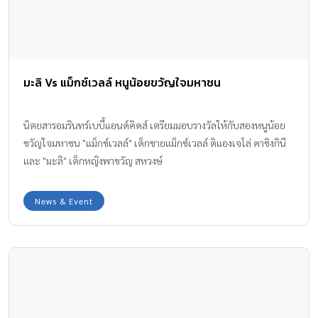
มะลิ Vs แม็กซ์เวลล์ หนูน้อยขวัญใจมหาชน
นิตยสารอมรินทร์เบบี้แอนด์คิดส์ เตรียมมอบรางวัลให้กับสองหนูน้อย
ขวัญใจมหาชน "แม็กซ์เวลล์" เด็กชายแม็กซ์เวลล์ ดิแองเจโล่ คาซิงกินี
และ "มะลิ" เด็กหญิงพาขวัญ สหวงษ์
News & Event