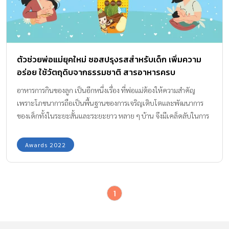
ตัวช่วยพ่อแม่ยุคใหม่ ซอสปรุงรสสำหรับเด็ก เพิ่มความ
อร่อย ใช้วัตถุดิบจากธรรมชาติ สารอาหารครบ
อาหารการกินของลูก เป็นอีกหนึ่งเรื่อง ที่พ่อแม่ต้องให้ความสำคัญ
เพราะโภชนาการถือเป็นพื้นฐานของการเจริญเติบโตและพัฒนาการ
ของเด็กทั้งในระยะสั้นและระยะยาว หลาย ๆ บ้าน จึงมีเคล็ดลับในการ
ทำอาหารให้ลูกน้อยที่แตกต่างกันไป เพื่อช่วยให้ลูกน้อยรับประทาน
อาหารมากขึ้น ทั้งนี้ ซอสปรุงรสสำหรับเด็ก ถือเป็นอีกหนึ่งไอเทมที่ช่วย
Awards 2022
ให้เจ้าตัวเล็กกินอาหารได้อร่อยขึ้น อย่างไรก็ตามการปรุงรสอาหาร
สำหรับเด็กยังไม่ใช่สิ่งจำเป็น และไม่ควรปรุงรสอาหารให้เด็กที่อายุต่ำ
กว่า 1 ขวบ เพราะด้วยความที่เด็กเล็กนั้นยังมีภูมิคุ้มกันไม่มากและ
1
ระบบย่อยอาหารยังทำงานได้ไม่เต็มที่ ทำให้การใช้เครื่องปรุงทั่วไปอาจ
ก่อให้เกิดภาวะลำไส้หรือกระเพาะอักเสบ ไปจนถึงการทำให้ลำไส้ติด
เชื้อได้ การเลือก ซอสปรุงรสสำหรับเด็ก ที่เหมาะสม อย่างที่ทราบกันว่า