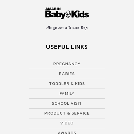
เครื่องปรุงรสทั่วไปมักจะมีสารอาหารบางชนิดที่เกินความจำเป็นต่อเด็ก
เช่น โซเดียม ผงชูรส และสารสังเคราะห์อื่น ๆ ดังนั้นการเลือก ซอสปรุง
รสสำหรับเด็ก จึงต้องค่อนข้างละเอียดกว่าการเลือกเครื่องปรุงแบบ
ทั่วไป เพราะต้องพิจารณาส่วนผสม สารปรุงแต่ง เพื่อป้องกันผลกระทบ
เพื่อลูกฉลาด ดี และ มีสุข
ต่อลูกน้อยในระยะยาว ซึ่ง ซอสปรุงรสสำหรับเด็ก ไม่ควรผสมผงชูรส
หรือมีโซเดียมมากเกินไป ไม่เจือสี ไม่ใส่วัตถุกันเสีย หรือแต่งกลิ่น
USEFUL LINKS
สังเคราะห์ และควรเลือก ซอสปรุงรสที่ใช้วัตถุดิบจากธรรมชาติผสมอยู่
จำพวก ผักและผลไม้ ที่ช่วยเพิ่มแร่ธาตุรวมถึงวิตามินต่าง ๆ เช่น ผัก 5 สี
ในผงปรุงรส ทั้งนี้คุณพ่อคุณแม่ควรตรวจสอบส่วนผสมหลักใน ซอสปรุง
PREGNANCY
รสสำหรับเด็ก อย่างละเอียดเพื่อป้องกันการแพ้อาหาร ทีมแม่ ABK […]
BABIES
TODDLER & KIDS
FAMILY
SCHOOL VISIT
PRODUCT & SERVICE
VIDEO
AWARDS