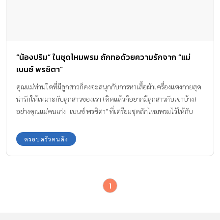
“น้องปริม” ในชุดไหมพรม ถักทอด้วยความรักจาก “แม่
เบนซ์ พรชิตา”
คุณแม่ท่านใดที่มีลูกสาวก็คงจะสนุกกับการหาเสื้อผ้าเครื่องแต่งกายสุด
น่ารักให้เหมาะกับลูกสาวของเรา (คิดแล้วก็อยากมีลูกสาวกับเขาบ้าง)
อย่างคุณแม่คนเก่ง "เบนซ์ พรชิตา" ที่เตรียมชุดถักไหมพรมไว้ให้กับ
"น้องปริม" ตั้งแต่ยังไม่คลอดด้วยซ้ำ
ครอบครัวคนดัง
1