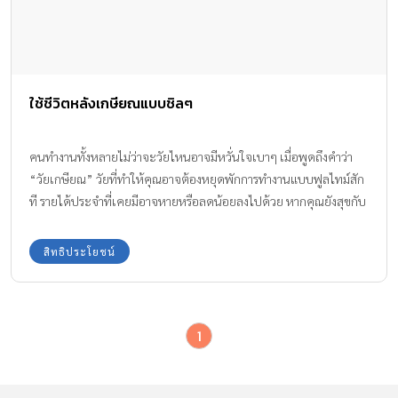
ใช้ชีวิตหลังเกษียณแบบชิลๆ
คนทำงานทั้งหลายไม่ว่าจะวัยไหนอาจมีหวั่นใจเบาๆ เมื่อพูดถึงคำว่า
“วัยเกษียณ” วัยที่ทำให้คุณอาจต้องหยุดพักการทำงานแบบฟูลไทม์สัก
ที รายได้ประจำที่เคยมีอาจหายหรือลดน้อยลงไปด้วย หากคุณยังสุขกับ
งาน สนุกกับรายได้ที่เข้ามา อย่าปล่อยให้ “วัยเกษียณ” เป็นอุปสรรคใน
ชีวิตเลยค่ะ มาเพิ่มความคล่องตัว ความสุข ให้วัยนี้ของคุณโดย K-
สิทธิประโยชน์
Expert ที่ปรึกษาการเงินจาก KBANK จะมาแนะนำ 3 แหล่งเงินได้
ประจำแบบเสือนอนกินและเหมาะกับวัยเกษียณนี้ที่สุด รู้ก่อน! ได้
เปรียบก่อน! เพื่อให้คุณได้เตรียมความพร้อมกันแต่เนิ่นๆ มีอะไรบ้าง
1
นั้นมาดูกัน !! 1. สร้างรายได้ประจำกับบ้านหรือคอนโดฯ ปล่อยเช่า ราย
ได้จากค่าเช่าเหมือนเสือนอนกิน อีกหนึ่งรายได้ที่ไปได้ดีกับวัยเกษียณ
หากชอบรายได้ประเภทนี้คุณต้องเตรียมพร้อมแต่เนิ่นๆ ตั้งแต่วัย