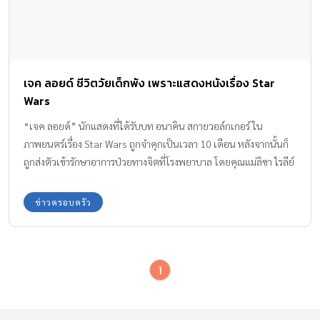
เจค ลอยด์ ชีวิตวัยเด็กพัง เพราะแสดงหนังเรื่อง Star
Wars
“เจค ลอยด์” นักแสดงที่ได้รับบท อนาคิน สกายวอล์กเกอร์ ใน
ภาพยนตร์เรื่อง Star Wars ถูกจำคุกเป็นเวลา 10 เดือน หลังจากนั้นก็
ถูกส่งตัวเข้ารักษาอาการป่วยทางจิตที่โรงพยาบาล โดยคุณแม่ลิซา ไรลีย์
ของเจค ลอยด์ เล่าว่า ในอดีตลูกชายเป็นนักแสดงเด็กที่มีชื่อเสียง แต่มี
ปัญหาทางจิต เจค ลอยด์ ถูกตั้งข้อหาขับรถเร็วกว่ากำหนด และไม่มีใบ
ข่าวครอบครัว
ขับขี่ โดยเขาขับรถหนีตำรวจด้วยความเร็ว 160 กิโลเมตรต่อชั่วโมง
ก่อนจะพุ่งชนต้นไม้ และถูกควบคุมตัวในที่สุด เจ้าหน้าที่เปิดเผยว่า
ลอยด์พยายามขัดขืน จนต้องใส่กุญแจมือ “ดูเขาเงียบๆ ไม่ค่อยพูด
1
อะไรเท่าไหร่ ดูค่อนข้างจะโดดเดี่ยว” เจ้าหน้าที่กล่าว นอกจากบทเด่น
ใน Star Wars: Episode I – The Phantom Menace แล้ว เจค ลอยด์
ยังมีผลงานแสดงในหนังเรื่อง Jingle All the Way, Apollo 11, The