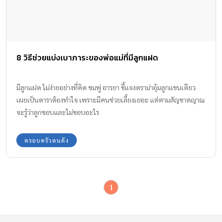
8 วิธีช่วยแบ่งเบาภาระของพ่อแม่ที่มีลูกแฝด
มีลูกแฝด ไม่ง่ายอย่างที่คิด ชมพู่ อารยา ชี้แจงดราม่าอุ้มลูกแขนเดียว
เผยเป็นดาราต้องทำใจ เพราะมีคนช่วยเลี้ยงเยอะ แต่ตามสัญชาตญาณ
จะรู้ว่าลูกชอบและไม่ชอบอะไร
ครอบครัวคนดัง
1