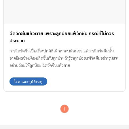
ฉีดวัคซีนแล้วตาย เพราะลูกน้อยแพ้วัคซีน กรณีที่ไม่ควร
ประมาท
การฉีดวัคซีนเป็นเรื่องปกติที่เด็กทุกคนต้องเจอ แต่การฉีดวัคซีนนั้น
อาจมีผลข้างเคียงเกิดขึ้นกับลูกบ้าง ถ้ารู้ว่าลูกน้อยแพ้วัคซีนอย่างรุนแรง
อย่าปล่อยให้ลูกน้อย ฉีดวัคซีนแล้วตาย
โรค และอุบัติเหตุ
1