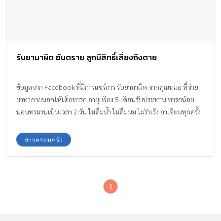
รับยามาผิด อันตราย ลูกมีสิทธิ์เสี่ยงถึงตาย
ข้อมูลจาก Facebook ที่มีการแชร์การ รับยามาผิด จากคุณหมอ ที่จ่าย
ยาทาภายนอกให้เด็กทารก อายุเพียง 5 เดือนรับประทาน ทารกน้อย
นอนทรมานเป็นเวลา 2 วัน ไม่ดื่มน้ำ ไม่ดื่มนม ไม่ร่าเริง อาเจียนทุกครั้ง
ที่ดื่มน้ำ หรือดื่มนม และร้องไห้ตลอดเวลา ใบหน้ามีอาการบวมหลังจาก
ทานยา
ข่าวครอบครัว
1