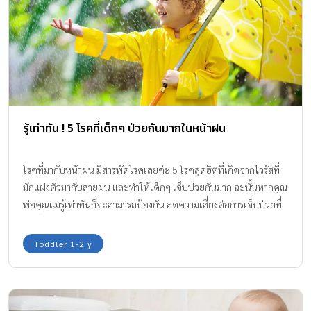
รู้เท่าทัน ! 5 โรคที่เด็กๆ ป่วยกันมากในหน้าฝน
โรคที่มากับหน้าฝน มีสารพัดโรคเลยค่ะ 5 โรคสุดฮิตที่เกิดจากไวรัสที่
มักแฝงตัวมากับสายฝน และทำให้เด็กๆ เจ็บป่วยกันมาก ฉะนั้นหากคุณ
พ่อคุณแม่รู้เท่าทันก็จะสามารถป้องกัน ลดความเสี่ยงต่อการเจ็บป่วยที่
อาจเกิดขึ้นกับลูกได้ ไปดูพร้อมๆกันว่าในช่วงฤดูฝนต้องระมัดระวังโรค
ติดเชื้อไวรัสอะไรเป็นพิเศษ แล้วจะลดการเจ็บป่วยให้กับลูกรักได้
Toddler 1-2 y
อย่างไรกันค่ะ