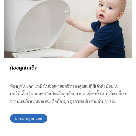
ท้องผูกในเด็ก
ท้องผูกในเด็ก ...หนึ่งในปัญหายอดฮิตของคุณแม่ที่มีเจ้าตัวน้อย ใน
กรณีที่เลี้ยงด้วยนมชงมักเกิดเมื่อลูกน้อยอายุ 6 เดือนขึ้นไปที่เริ่มเปลี่ยน
จากนมแม่มาเป็นนมผสม คือท้องผูก อุจจาระแข็ง ถ่ายลำบาก โดย
อาการนี้ไม่ได้บ่งบอกถึงสัญญาณของโรคร้ายแต่อย่างใด แต่ก็มักเป็นเรี่
องที่คุณพ่อและคุณแม่กังวล แล้วเราจะทำอะไรกันดี ก่อนอื่นเรามา
Uncategorized
ทำความเข้าใจกับสาเหตุของอาการท้องผูกของเด็กๆ กันก่อนดีกว่า