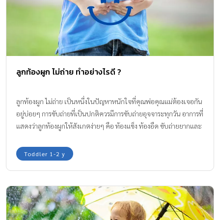
ลูกท้องผูก ไม่ถ่าย ทำอย่างไรดี ?
ลูกท้องผูก ไม่ถ่าย เป็นหนึ่งในปัญหาหนักใจที่คุณพ่อคุณแม่ต้องเจอกัน
อยู่บ่อยๆ การขับถ่ายที่เป็นปกติควรมีการขับถ่ายอุจจาระทุกวัน อาการที่
แสดงว่าลูกท้องผูกให้สังเกตง่ายๆ คือ ท้องแข็ง ท้องอืด ขับถ่ายยากและ
อุจจาระมีลักษณะคลายกระสุน เป็นต้น ฉะนั้นเพื่อให้ลูกน้อยมีระบบ
ขับถ่ายที่เป็นปกติ เรามีคำแนะนำดีๆ มาฝากค่ะ
Toddler 1-2 y