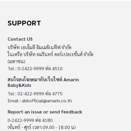
SUPPORT
Contact US
บริษัท เอเอ็มอี อิมเมจิเนทีฟ จำกัด
ในเครือ บริษัท อมรินทร์ คอร์เปอเรชั่นส์ จำกัด
(มหาชน)
Tel : 0-2422-9999 ต่อ 4510
สนใจลงโฆษณากับเว็บไซต์ Amarin
Baby&Kids
Tel : 02-422-9999 ต่อ 4775
Email :
abkofficial@amarin.co.th
Report an issue or send feedback
0-2422-9999 ต่อ 4180
(จันทร์ - ศุกร์ เวลา 09.00 - 18.00 น)