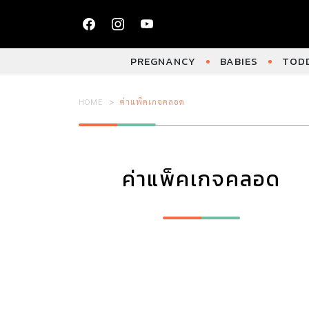
PREGNANCY
BABIES
TODD
HOME
ค่าแพ็คเกจคลอด
ค่าแพ็คเกจคลอด