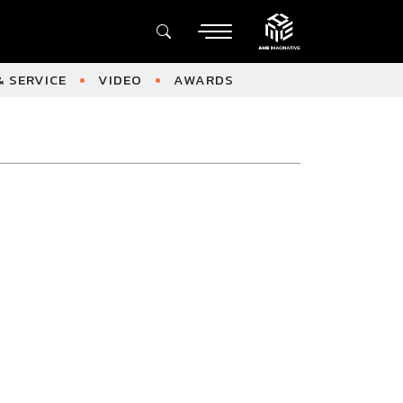
 SERVICE
VIDEO
AWARDS