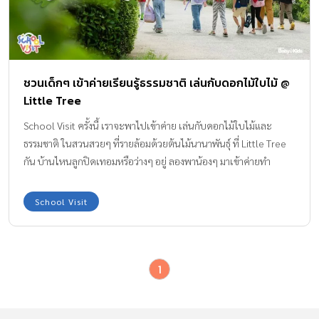
ชวนเด็กๆ เข้าค่ายเรียนรู้ธรรมชาติ เล่นกับดอกไม้ใบไม้ @
Little Tree
School Visit ครั้งนี้ เราจะพาไปเข้าค่าย เล่นกับดอกไม้ใบไม้และ
ธรรมชาติ ในสวนสวยๆ ที่รายล้อมด้วยต้นไม้นานาพันธุ์ ที่ Little Tree
กัน บ้านไหนลูกปิดเทอมหรือว่างๆ อยู่ ลองพาน้องๆ มาเข้าค่ายทำ
กิจกรรมกันดีกว่าค่ะ ชวนเด็กๆ เข้าค่าย เล่นกับดอกไม้ใบไม้ ค่าย
ดอกไม้ใบไม้ เป็นค่ายที่ส่งเสริมให้เด็กได้เรียนรู้เกี่ยวกับธรรมชาติ และ
School Visit
ทำกิจกรรมที่เชื่อมโยงกับสวนสวยๆ ที่ Little Tree Garden โดยมี ครู
ปิ๋ม – ศิริลักษณ์ ริ้วบำรุง และครูผู้ช่วยคอยดูแลเด็กๆ โดยกิจกรรมนี้มี
ทั้งหมด 3 วัน ช่วงเวลา 9.00 – 14.30 น. ทางค่ายไม่อนุญาตให้ผู้
1
ปกครองเข้าร่วมกิจกรรมด้วย ข้อดี คือ เราจะได้ปล่อยให้เด็กๆ ทำ
กิจกรรมทุกอย่างด้วยตัวเองจริงๆ โดยช่วงเช้า เด็กๆ จะได้เดินเล่นใน
สวนเพื่อสำรวจธรรมชาติรอบทาง เก็บดอกไม้ เก็บไข่เป็ดสดๆ ในฟาร์ม