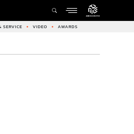
 SERVICE
VIDEO
AWARDS