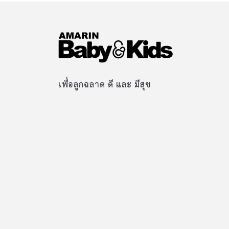
เพื่อลูกฉลาด ดี และ มีสุข