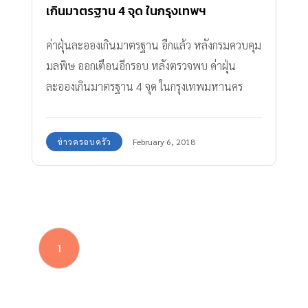
เกินมาตรฐาน 4 จุด ในกรุงเทพฯ
ค่าฝุ่นละอองเกินมาตรฐาน อีกแล้ว หลังกรมควบคุม
มลพิษ ออกเตือนอีกรอบ หลังตรวจพบ ค่าฝุ่น
ละอองเกินมาตรฐาน 4 จุด ในกรุงเทพมหานคร
ข่าวครอบครัว
February 6, 2018
1