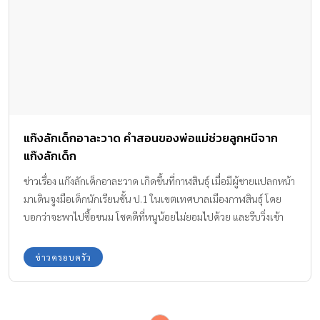
แก๊งลักเด็กอาละวาด คำสอนของพ่อแม่ช่วยลูกหนีจาก
แก๊งลักเด็ก
ข่าวเรื่อง แก๊งลักเด็กอาละวาด เกิดขึ้นที่กาฬสินธุ์ เมื่อมีผู้ชายแปลกหน้า
มาเดินจูงมือเด็กนักเรียนชั้น ป.1 ในเขตเทศบาลเมืองกาฬสินธุ์ โดย
บอกว่าจะพาไปซื้อขนม โชคดีที่หนูน้อยไม่ยอมไปด้วย และรีบวิ่งเข้า
โรงเรียนในช่วงเช้าตอนเดินมาโรงเรียน ผู้ปกครองต่างกลัวว่าจะเป็น
แก๊งลักพาตัว
ข่าวครอบครัว