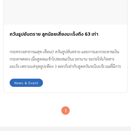
ควันธูปอันตราย ลูกน้อยเสี่ยงมะเร็งถึง 63 เท่า
กระทรวงสาธารณสุข เตือน!! ควันธูปอันตราย และการเผากระดาษเงิน
กระดาษทอง เมื่อสูดดมเข้าไปสะสมเป็นเวลานาน จะก่อให้เกิดสาร
มะเร็ง เพราะแค่จุดธูปเพียง 3 ดอกก็เท่ากับสูดควันรถในบริเวณที่มีการ
จราจรคับคั่งแล้ว จึงแนะนำให้ใช้ผ้าปิดจมูก และอยู่ในสถานที่ที่มี
อากาศถ่ายเท
News & Event
1