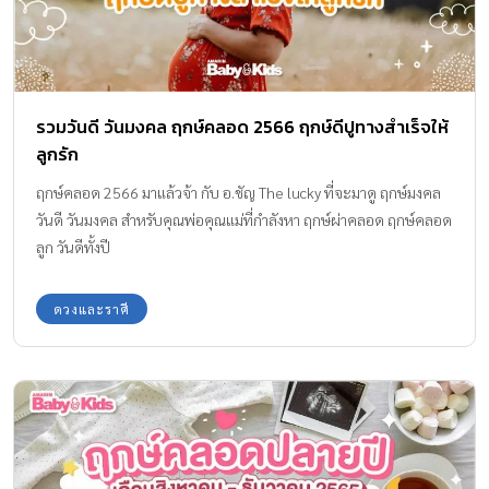
รวมวันดี วันมงคล ฤกษ์คลอด 2566 ฤกษ์ดีปูทางสำเร็จให้
ลูกรัก
ฤกษ์คลอด 2566 มาแล้วจ้า กับ อ.ชัญ The lucky ที่จะมาดู ฤกษ์มงคล
วันดี วันมงคล สำหรับคุณพ่อคุณแม่ที่กำลังหา ฤกษ์ผ่าคลอด ฤกษ์คลอด
ลูก วันดีทั้งปี
ดวงและราศี