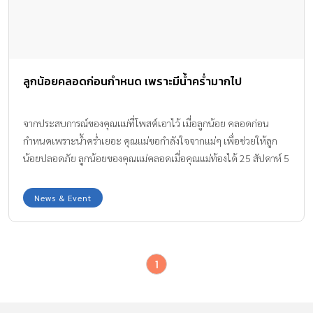
ลูกน้อยคลอดก่อนกำหนด เพราะมีน้ำคร่ำมากไป
จากประสบการณ์ของคุณแม่ที่โพสต์เอาไว้ เมื่อลูกน้อย คลอดก่อน
กำหนดเพราะน้ำคร่ำเยอะ คุณแม่ขอกำลังใจจากแม่ๆ เพื่อช่วยให้ลูก
น้อยปลอดภัย ลูกน้อยของคุณแม่คลอดเมื่อคุณแม่ท้องได้ 25 สัปดาห์ 5
วันเท่านั้น (ประมาณ 6 เดือน) ด้วยน้ำหนัก 920 กรัม เมื่อวันที่ 10
มีนาคมที่ผ่านมา
News & Event
1