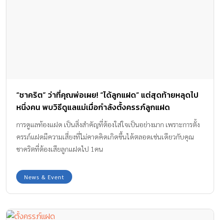
“ชาคริต” ว่าที่คุณพ่อเผย! “ได้ลูกแฝด” แต่สุดท้ายหลุดไป
หนึ่งคน พบวิธีดูแลแม่เมื่อกำลังตั้งครรภ์ลูกแฝด
การดูแลท้องแฝด เป็นสิ่งสำคัญที่ต้องใส่ใจเป็นอย่างมาก เพราะการตั้ง
ครรภ์แฝดมีความเสี่ยงที่ไม่คาดคิดเกิดขึ้นได้ตลอดเช่นเดียวกับคุณ
ชาคริตที่ต้องเสียลูกแฝดไป 1คน
News & Event