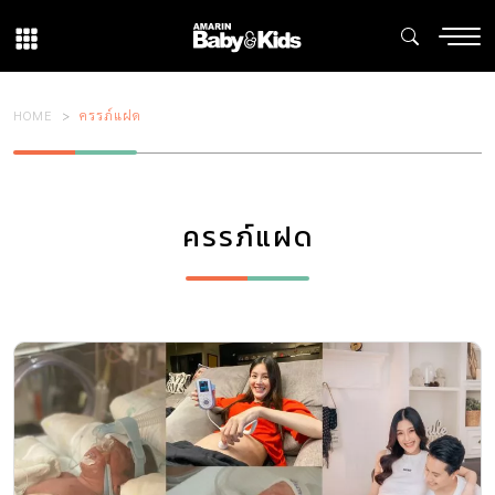
HOME
ครรภ์แฝด
ครรภ์แฝด