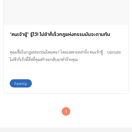
“คนเจ้าชู้” รู้ไว้! ไม่ช้าก็เร็วกฎแห่งกรรมมันจะตามทัน
คุณเชื่อในกฎแห่งกรรมไหมคะ? โดยเฉพาะอย่ายิ่ง คนเจ้าชู้ ... บอกเลย
ไม่ช้าก็เร็วที่สิ่งที่คุณทำจะกลับมาทำร้ายคุณ
Family
1