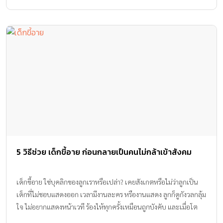
5 วิธีช่วย เด็กขี้อาย ก่อนกลายเป็นคนไม่กล้าเข้าสังคม
เด็กขี้อาย ใช่บุคลิกของลูกเราหรือเปล่า? เคยสังเกตหรือไม่ว่าลูกเป็น
เด็กที่ไม่ชอบแสดงออก เวลามีงานละคร หรืองานแสดง ลูกก็ดูกังวลกลุ้ม
ใจ ไม่อยากแสดงหน้าเวที ร้องไห้ทุกครั้งเหมือนถูกบังคับ และเมื่อโต
ใกล้เข้าวัยรุ่นแล้วอาการเหล่านี้ก็ยังไม่หายสักที