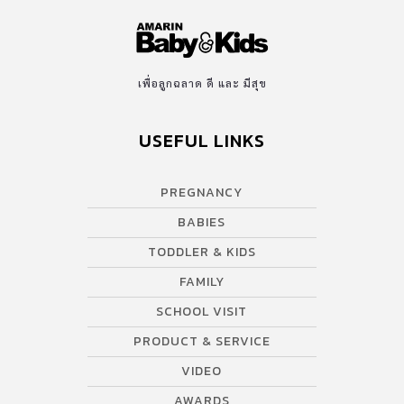
พอเลี้ยงลูก และสามารถทําสต๊อกนมแม่ได้ Jessie Mum ผลิตภัณฑ์
อาหารเสริมกระตุ้นน้ำนม คิดค้นมาเพื่อคุณแม่หลังคลอดโดยเฉพาะ ที่
อุดมไปด้วยสารสกัดธรรมชาติจากสมุนไพร ได้แก่ สารสกัดจากฟีนูกรีก
หรือลูกซัด ขิง ผงเมล็ดผักชีล้อม สารสกัดจากขมิ้น ซิงค์อะมิโน แอซิด คี
เพื่อลูกฉลาด ดี และ มีสุข
เลต และมีวิตามินรวมกว่า 10 ชนิด มีคุณสมบัติ ช่วยเพิ่มการไหลเวียด
ของเลือด ช่วยกระตุ้นการหลั่งของฮอร์โมนโปรแลคติน […]
USEFUL LINKS
PREGNANCY
BABIES
TODDLER & KIDS
FAMILY
SCHOOL VISIT
PRODUCT & SERVICE
VIDEO
AWARDS