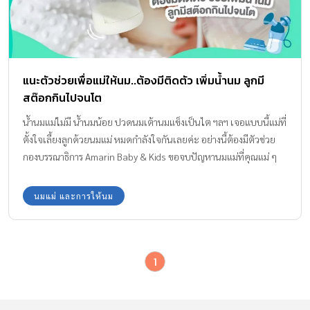
แนะตัวช่วยเพื่อแม่ให้นม..ต้องมีติดตัว เพิ่มน้ำนม ลูกมี
สต๊อกกินไปจนโต
น้ำนมแม่ไม่มี น้ำนมน้อย ปวดนมเต้านมแข็งเป็นไต ฯลฯ เจอแบบนี้แม่ที่
ตั้งใจเลี้ยงลูกด้วยนมแม่ หมดกำลังใจกันเลยค่ะ อย่างนี้ต้องมีตัวช่วย
กองบรรณาธิการ Amarin Baby & Kids ขอจบปัญหานมแม่ที่คุณแม่ ๆ
ต้องเจอด้วยตัวช่วยง่าย ๆ ในการ เพิ่มน้ำนม ที่เหมาะกับคุณแม่ยุคใหม่
ค่ะ ถ้าคุณแม่กดปุ่มสตาร์ทพร้อมในการที่อยากจะเลี้ยงลูกด้วยนมแม่
นมแม่ และการให้นม
แม้จะมีอุปสรรคเข้ามาก็อย่าได้ท้อถอย แต่ขอให้มุ่งมั่นตั้งใจ เพื่อที่ลูก
น้อยจะได้มีนมแม่กินตั้งแต่แรกเกิดไปจนถึงวัยขวบ รับรองว่าจะมี
พัฒนาการการเจริญเติบโต พัฒนาการการเรียนรู้ที่สมบูรณ์แข็งแรงอย่าง
1
แน่นอนค่ะ 4 ตัวช่วยเด็ด เพิ่มน้ำนม ลูกมีสต๊อกนมแม่กินไปจนโต
อาหารเสริมกระตุ้นน้ำนม JESSIE MUM คุณแม่ต้องมีตัวช่วยให้ร่างกาย
แข็งแรง เพื่อที่ร่างกายจะได้ผลิตนํ้านมแม่ที่คุณภาพและมีปริมาณเพียง