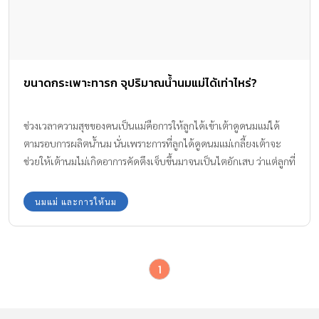
ขนาดกระเพาะทารก จุปริมาณน้ำนมแม่ได้เท่าไหร่?
ช่วงเวลาความสุขของคนเป็นแม่คือการให้ลูกได้เข้าเต้าดูดนมแม่ได้
ตามรอบการผลิตน้ำนม นั่นเพราะการที่ลูกได้ดูดนมแม่เกลี้ยงเต้าจะ
ช่วยให้เต้านมไม่เกิดอาการคัดตึงเจ็บขึ้นมาจนเป็นไตอักเสบ ว่าแต่ลูกที่
เพิ่งคลอดมาได้ไม่กี่วันตัวเล็กกระจิดริดแบบนี้ ขนาดกระเพาะทารก จะ
จุน้ำนมแม่ได้แค่ไหน? ทีมงาน Amarin Baby & Kids มีคำตอบที่น่า
นมแม่ และการให้นม
สนใจมาฝากกันค่ะ
1