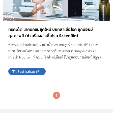
ทริคเด็ด เทคนิคแม่ยุคใหม่ บอกลาเชื้อโรค ลูกน้อยมี
สุขภาพดี ใช้ เครื่องฆ่าเชื้อโรค Saker 3in1
ขวดนม อุปกรณ์ทานข้าว แก้วน้ำ ฯลฯ ของลูกน้อย แค่ล้างให้สะอาด
อย่างเดียวคงไม่พอค่ะ กองบรรณาธิการ Amarin Baby & Kids ขอ
แนะนำ Hot Item ที่คุณแม่ยุคใหม่เลือกใช้ไว้ดูแลอุปกรณ์ของใช้ลูก ๆ
ให้สะอาด ปราศจากเชื้อโรค ไอเทมทันสมัยเข้ากับไลฟ์สไตล์ครอบครัว
สมัยใหม่ นั่นก็คือ เครื่องฆ่าเชื้อโรค Saker (เซเกอร์) เครื่องฆ่าเชื้อ+อบ
รีวิวสินค้าแม่และเด็ก
แห้ง+ลดกลิ่นอับ 3in1 เจ้าเครื่องนี้จะมีการใช้งานปังแค่ไหน จะมารีวิว
ให้ค่ะ
1