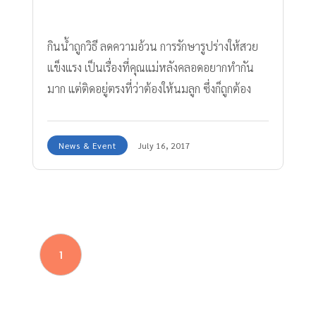
กินน้ำถูกวิธี ลดความอ้วน การรักษารูปร่างให้สวย
แข็งแรง เป็นเรื่องที่คุณแม่หลังคลอดอยากทำกัน
มาก แต่ติดอยู่ตรงที่ว่าต้องให้นมลูก ซึ่งก็ถูกต้อง
แล้วช่วงให้นมลูกไม่ควรงดอาหารกันนะคะ แต่ถ้า
อยากผอมสวยสุขภาพดีแบบไม่ต้องเสียสุขภาพ ทีม
News & Event
July 16, 2017
งาน Amarin Baby & Kids มีคำแนะนะการ กินน้ำ
ถูกวิธี ลดความอ้วน มาฝากคุณแม่กันค่ะ
1