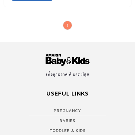
นมแม่อย่างน้อย6เดือนในขณะที่ American Academy of Pediatrics
แนะนําว่าควรให้นมแม่อย่างน้อย1ปี แต่โดยทั่วไปคือ ให้นมแม่จนกว่า
ลูกจะมีน้ำหนักตัว 4เท่า ของแรกคลอด เช่น แรกคลอดมีน้ำหนัก 3
1
กิโลกรัม 4 เท่าก็คือ 12 กิโลกรัม ซึ่งเฉลี่ยแล้วเท่ากับอายุ 2 ขวบ
เพื่อลูกฉลาด ดี และ มีสุข
USEFUL LINKS
PREGNANCY
BABIES
TODDLER & KIDS