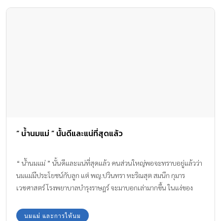
“ น้ำนมแม่ ” นั้นดีและแน่ที่สุดแล้ว
“ น้ำนมแม่ ” นั้นดีและแน่ที่สุดแล้ว คนส่วนใหญ่พอจะทราบอยู่แล้วว่า
นมแม่มีประโยชน์กับลูก แต่ พญ.ปวินทรา หะริณสุต สมนึก กุมาร
เวชศาสตร์ โรงพยาบาลบํารุงราษฎร์ จะมาบอกเล่ามากขึ้น ในแง่ของ
ทางการแพทย์ว่า นมแม่สําคัญอย่างไร ทําไมถึงต้องมีการรณรงค์ให้นมแม่
กันมากมายทั่วโลก อย่างเช่น องค์การอนามัยโลก กําหนดไว้ว่า ควรให้
นมแม่ และการให้นม