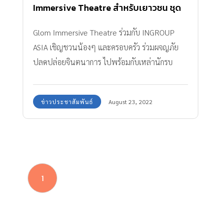
Immersive Theatre สำหรับเยาวชน ชุด
“หนุมาน สู้ สู้! ภารกิจปลุกหนุมาน และการ
Glom Immersive Theatre ร่วมกับ INGROUP
ผจญภัยของเหล่านักรบวานร”
ASIA เชิญชวนน้องๆ และครอบครัว ร่วมผจญภัย
ปลดปล่อยจินตนาการ ไปพร้อมกับเหล่านักรบ
วานร เพื่อปลุกหนุมานให้ตื่นจากการหลับใหล ใน
“หนุมาน สู้ สู้! ภารกิจปลุกหนุมาน และการผจญ
ข่าวประชาสัมพันธ์
August 23, 2022
ภัยของเหล่านักรบวานร” ณ Dream Space
Gallery เชียงใหม่ เริ่ม 27 สิงหาคม 2565 เป็นต้น
ไป สำรองการเข้าชมฟรีได้แล้ววันนี้
1