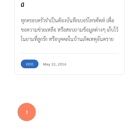
มี
ทุกครอบครัวจำเป็นต้องบันทึกเบอร์โทรศัพท์ เพื่อ
ขอความช่วยเหลือ หรือสอบถามข้อมูลต่างๆ เก็บไว้
ในยามที่ลูกรัก หรือบุคคลในบ้านเกิดเหตุอันตราย
ต่างๆ ซึ่งการมี เบอร์โทรฉุกเฉิน หรือแอพพลิเคชั่
นที่แจ้งข่าว หรือช่วยเหลือได้เบื้องต้น จะช่วยแก้ไข
VDO
May 22, 2016
หรือทำให้เหตุร้ายลดลง
1