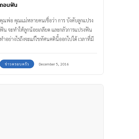
ถอนฟัน
คุณพ่อ คุณแม่หลายคนเชื่อว่า การ บังคับลูกแปรง
ฟัน จะทำให้ลูกน้อยเกลียด และกลัวการแปรงฟัน
ทำอย่างไรถึงจะแก้ไขทัศนคตินี้ออกไปได้ เวลาที่มี
ภาพ หรือคลิปวิดีโอที่คุณพ่อ หรือคุณแม่แปรงฟัน
ให้ลูกเล็กๆ วัย 1 - 2 ขวบ โดยลูกนอนบนตัก และ
ข่าวครอบครัว
December 5, 2016
ถูกขาหนีบเอาไว้ หลายคนรู้สึกไม่ดี