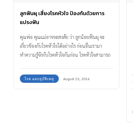
ลูกฟันผุ เสี่ยงโรคหัวใจ ป้องกันด้วยการ
แปรงฟัน
คุณพ่อ คุณแม่อาจจะสงสัย ว่า ลูกน้อยฟันผุ จะ
เกี่ยวข้องกับโรคหัวใจได้อย่างไร ก่อนอื่นเรามา
ทำความรู้จักกับโรคหัวใจกันก่อน โรคหัวใจสามารถ
แบ่งออกเป็น โรคหัวใจแต่กำเนิด กับโรคหัวใจที่เกิด
ขึ้นภายหลัง อาจมีความรุนแรง และเสียชีวิตใน
โรค และอุบัติเหตุ
August 23, 2016
เวลาอันสั้น ถ้ารักษาไม่ถูกวิธี หรือไม่มีอาการ