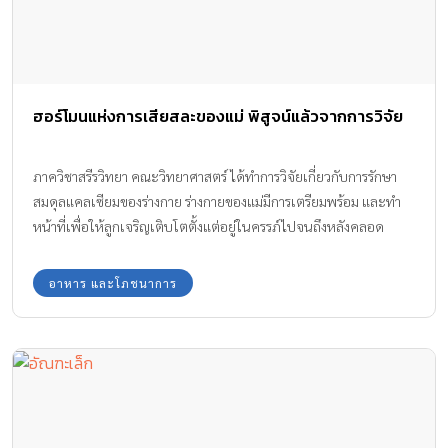
ฮอร์โมนแห่งการเสียสละของแม่ พิสูจน์แล้วจากการวิจัย
ภาควิชาสรีรวิทยา คณะวิทยาศาสตร์ ได้ทำการวิจัยเกี่ยวกับการรักษา
สมดุลแคลเซียมของร่างกาย ร่างกายของแม่มีการเตรียมพร้อม และทำ
หน้าที่เพื่อให้ลูกเจริญเติบโตตั้งแต่อยู่ในครรภ์ไปจนถึงหลังคลอด
ทำให้บ่งบอกได้ว่า ฮอร์โมนแห่งการเสียสละของแม่ ยิ่งใหญ่เสมอ โดย
เฉพาะช่วงก่อนคลอด
อาหาร และโภชนาการ