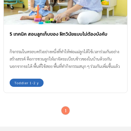
5 เทคนิค สอนลูกเก็บของ ฝึกวินัยแบบไม่ต้องบังคับ
กิจกรรมในครอบครัวอย่างหนึ่งที่ทำให้พ่อแม่ลูกได้ใช้เวลาร่วมกันอย่าง
สร้างสรรค์ คือการชวนลูกให้มาจัดระเบียบข้าวของในบ้านด้วยกัน
นอกจากจะได้ พื้นที่ใช้สอย พื้นที่ทำกิจกรรมสนุก ๆ ร่วมกันเพิ่มขึ้นแล้ว
ยังได้ปลูกฝังความมีระเบียบวินัยให้ลูกตั้งแต่ยังเล็ก ซึ่งเริ่มง่ายๆ ได้จาก
เรื่องใกล้ตัว สอนลูกเก็บของ ที่ใช้ในชีวิตประจำวัน เสื้อผ้าของลูกน้อย
Toddler 1-2 y
ของเล่นของใช้ ตุ๊กตา หนังสือนิทาน เป็นต้น
1