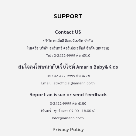
SUPPORT
Contact US
บริษัท เอเอ็มอี อิมเมจิเนทีฟ จำกัด
ในเครือ บริษัท อมรินทร์ คอร์เปอเรชั่นส์ จำกัด (มหาชน)
Tel : 0-2422-9999 ต่อ 4510
สนใจลงโฆษณากับเว็บไซต์ Amarin Baby&Kids
Tel : 02-422-9999 ต่อ 4775
Email :
abkofficial@amarin.co.th
Report an issue or send feedback
0-2422-9999 ต่อ 4180
(จันทร์ - ศุกร์ เวลา 09.00 - 18.00 น)
bdcx@amarin.co.th
Privacy Policy