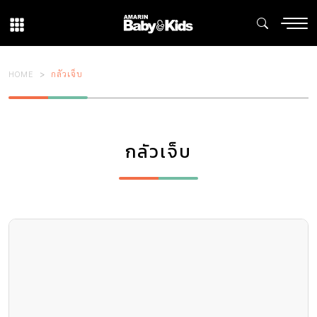
HOME
กลัวเจ็บ
กลัวเจ็บ