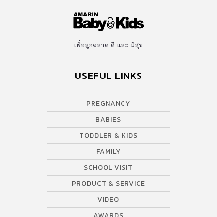
เพื่อลูกฉลาด ดี และ มีสุข
USEFUL LINKS
PREGNANCY
BABIES
TODDLER & KIDS
FAMILY
SCHOOL VISIT
PRODUCT & SERVICE
VIDEO
AWARDS