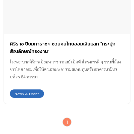
ศิริราช ปิยมหาราชฯ ชวนคนไทยออมเงินแลก “กระปุก
สัญลักษณ์ทรงงาน”
โรงพยาบาลศิริราช ปิยมหาราชการุณย์ เปิดตัวโครงการดี ๆ ชวนพี่น้อง
ชาวไทย "ออมเพื่อให้ตามรอยพ่อ" ร่วมสมทบทุนสร้างอาคารนวมิทร
บพิตร 84 พรรษา
News & Event
1