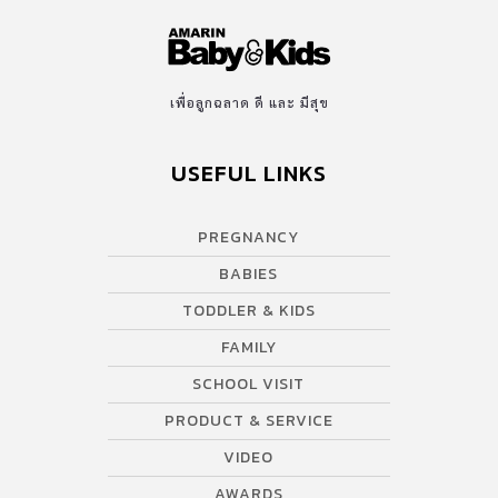
ไป หมอจัดยาให้ฉันและสามีกิน แนะนำให้ไปพักผ่อน ไม่น่าเชื่อว่า 6
เดือนหลังรักษา ฉันก็ตั้งครรภ์ ฉันรีบไปฝากท้องกับหมอพรรณี เจาะ
เลือดฉีดวัคซีนทำตามคำแนะนำของหมอทุกอย่าง ความดีใจที่จะมีลูก
น้อย ทำให้ฉันและสามีมีความสุขมาก แม้ตอนที่ฉันตั้งครรภ์ 2 เดือน
เพื่อลูกฉลาด ดี และ มีสุข
สามีได้รับอุบัติเหตุ รถคว่ำ กระดูกแขนขาหัก ใบหน้าเป็นแผล สามียัง
บอกว่า เป็นมากกว่านี้ก็ยอม […]
USEFUL LINKS
PREGNANCY
BABIES
TODDLER & KIDS
FAMILY
SCHOOL VISIT
PRODUCT & SERVICE
VIDEO
AWARDS