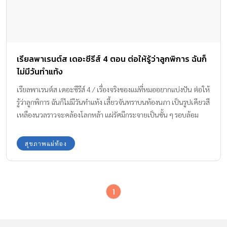
เรียลพาเรนต์ส เดอะซีรีส์ 4 ตอน ต่อให้รู้ว่าลูกพิการ ฉันก็
ไม่มีวันทำแท้ง
เรียลพาเรนต์ส เดอะซีรีส์ 4 / เรื่องจริงของแม่ที่หมออยากแบ่งปัน ต่อให้
รู้ว่าลูกพิการ ฉันก็ไม่มีวันทำแท้ง เสี้ยวจันทราบนท้องนภา เป็นรูปเคียวสี
เหลืองนวลราวจะคล้องโลกหล้า แผ่รัศมีกระจายเป็นชั้น ๆ รอบล้อม
ด้วยหมู่ดวงดาวกะพริบกะพราวเต็มผืนฟ้าที่มีสีดำสนิท โอ…โลกเรา
สวยเหลือเกิน เหมือนเทพยดามาเนรมิต…ฉันคิดในใจ ขณะยืนชม
สุขภาพแม่ท้อง
จันทร์ที่บนระเบียงบ้าน สามีใช้ไม้ค้ำยันเดินมา ฉันหันไปหาเขา เขาโอบ
ไหล่ฉัน มองท้องที่เริ่มนูนของฉัน ยิ้มอย่างดีใจเมื่อบอกฉันเบา ๆ ว่า
ขอบคุณของขวัญจากสรวงสวรรค์ ฉันชื่อจินตนา (ชื่อสมมุติ) อายุ 34 ปี
1
สามีอายุเท่ากัน แต่งงานมาสิบปีไม่มีลูก จึงไปปรึกษาเรื่องมีลูกยากกับ
หมอพรรณี (ชื่อสมมุติ) หมอตรวจเช็คทุกอย่างอย่างละเอียด สรุปว่าเป็น
เพราะสามีน้ำเชื้ออ่อน และฉันไม่มีไข่ตก หมอว่าเราสองคนอาจเครียด