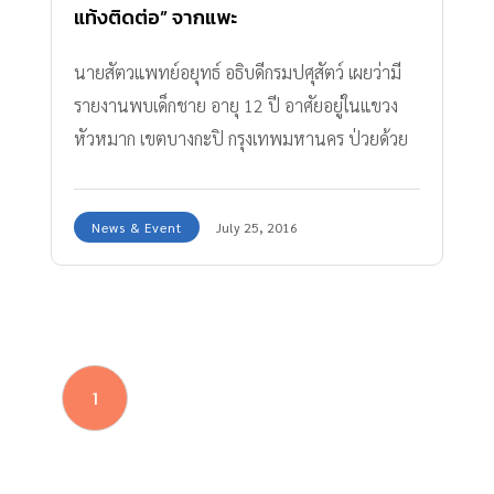
แท้งติดต่อ” จากแพะ
นายสัตวแพทย์อยุทธ์ อธิบดีกรมปศุสัตว์ เผยว่ามี
รายงานพบเด็กชาย อายุ 12 ปี อาศัยอยู่ในแขวง
หัวหมาก เขตบางกะปิ กรุงเทพมหานคร ป่วยด้วย
โรคแท้งติดต่อ หรือ โรคบรูเซลโลซีส (Brucellosis)
ซึ่งเป็นโรคติดต่อจากสัตว์สู่คน โดยมี
News & Event
July 25, 2016
โค,กระบือ,แพะ,แกะ เป็นพาหะนำโรคนั้น เบื้องต้น
เจ้าหน้าที่ปศุสัตว์ ได้สอบสวนโรคแท้งติดต่อหรือโร
คบรูเซลโลซิส ที่บ้านผู้ป่วยและสันนิษฐานว่าเด็ก
น่าจะติดเชื้อจากการสัมผัสแพะในพื้นที่ดังกล่าวซึ่ง
มีฟาร์มเลี้ยงแพะหลายแห่งหรือเด็กอาจจะดื่มนม
1
แพะที่ไม่ผ่านการต้มฆ่าเชื้อ อธิบดีกรมปศุสัตว์ จึงได้
ระดมเจ้าหน้าที่เข้าพื้นที่ เจาะเลือดแพะทุกตัว ทุก
ฟาร์มในพื้นที่แขวงหัวหมาก เพื่อค้นหาแพะที่เป็น