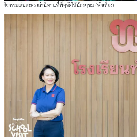
กิจกรรมเล่นละคร เล่านิทานที่พี่ๆจัดให้น้องๆชม (พักเที่ยง)