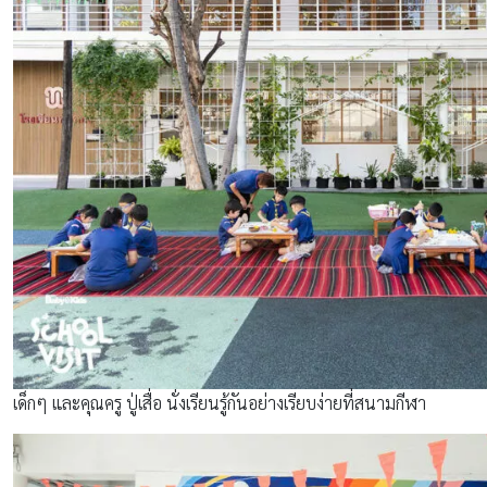
เด็กๆ และคุณครู ปู่เสื่อ นั่งเรียนรู้กันอย่างเรียบง่ายที่สนามกีฬา