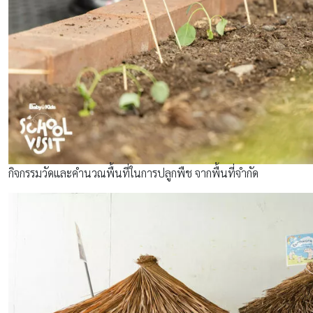
กิจกรรมวัดและคำนวณพื้นที่ในการปลูกพืช จากพื้นที่จำกัด